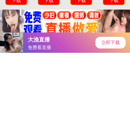
首页
手游资讯
手游教程
手机游戏
《光遇》2.5版每日任务新攻略，轻松达成目标攻略大揭秘
作者：樱花ppt免费大片-成片PPT
发表时间：2025-12-16 16:31:26
阅读量:
300015
樱花ppt免费大片-成片PPT 在《光遇》的世界里，每天的任
务都能带来丰厚的回报，但2月5日的任务可能让不少玩家感到困
惑。今天，就让我们深入解析《光遇》2.5版本每日任务攻略
2023，助你轻松达成目标。
《光遇》2.5每日任务攻略2023