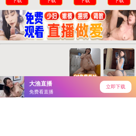
首页
手游资讯
手游教程
手机游戏
《全民奇迹2》墓地创世录坐标全解析，寻宝秘籍大公开
作者：-国产精品
发表时间：2025-12-16 09:50:59
阅读量:
725534
你是否曾在《全民奇迹2》的奇迹大陆墓地迷失方向？对创
世录的隐藏地点一无所知？无需焦虑，今天我将揭开这个谜题，