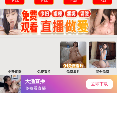
首页
手游资讯
手游教程
手机游戏
《出港集装箱号》手游：揭秘垃圾桶高效布局与运输技巧攻略
作者：就去干成人网-HLW155.CCM
发表时间：2025-12-16
00:33:10
阅读量:
589939